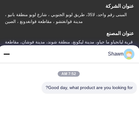
عنوان الشركة
المبنى رقم واحد، لا35، طريق لوبو الجنوبي ، شارع لوبو منطقة بانيو ،
مدينة قوانغتشو ، مقاطعة قوانغدونغ ، الصين
عنوان المصنع
قرية ليانجياو ما جياو، مدينة ليكونغ، منطقة شوند، مدينة فوشان، مقاطعة
غوانغدونغ
Shawn
هاتف
86-153-6055-4175
7:52 AM
Good day, what product are you looking for?
الصين جودة جيدة ناقل المسامير المورد. حقوق الطبع والنشر © -2026
Guangzhou Kaixi Wisdom Valley Technology Co.,Ltd جميع الحقوق
محفوظة
سياسة الخصوصية
|
خريطة الموقع