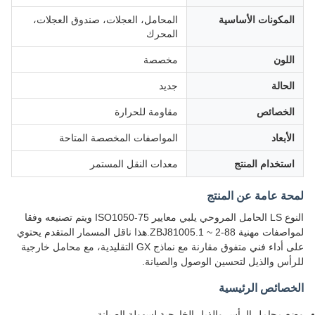
المكونات الأساسية
المحامل، العجلات، صندوق العجلات،
المحرك
اللون
مخصصة
الحالة
جديد
الخصائص
مقاومة للحرارة
الأبعاد
المواصفات المخصصة المتاحة
استخدام المنتج
معدات النقل المستمر
لمحة عامة عن المنتج
النوع LS الحامل المروحي يلبي معايير ISO1050-75 ويتم تصنيعه وفقا
لمواصفات مهنية ZBJ81005.1 ~ 2-88.هذا ناقل المسمار المتقدم يحتوي
على أداء فني متفوق مقارنة مع نماذج GX التقليدية، مع محامل خارجية
للرأس والذيل لتحسين الوصول والصيانة.
الخصائص الرئيسية
وضع محامل الرأس والذيل الخارجية لسهولة الصيانة