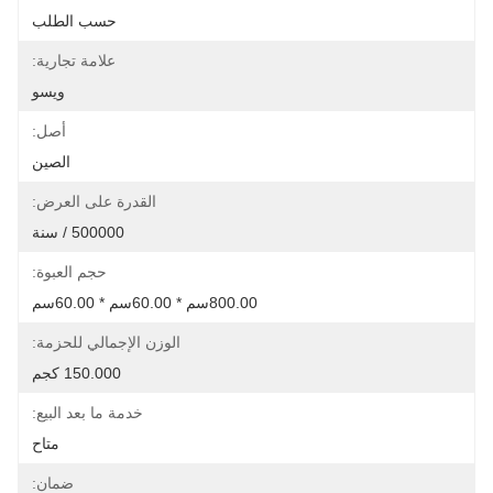
حسب الطلب
علامة تجارية:
ويسو
أصل:
الصين
القدرة على العرض:
500000 / سنة
حجم العبوة:
800.00سم * 60.00سم * 60.00سم
الوزن الإجمالي للحزمة:
150.000 كجم
خدمة ما بعد البيع:
متاح
ضمان: