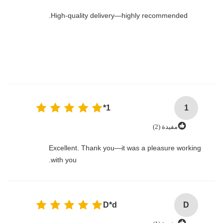
High-quality delivery—highly recommended.
1*
1
مفيدة (2)
Excellent. Thank you—it was a pleasure working
with you.
D*d
D