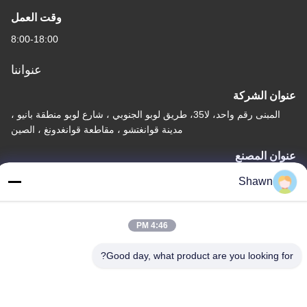
وقت العمل
8:00-18:00
عنواننا
عنوان الشركة
المبنى رقم واحد، لا35، طريق لوبو الجنوبي ، شارع لوبو منطقة بانيو ،
مدينة قوانغتشو ، مقاطعة قوانغدونغ ، الصين
عنوان المصنع
قرية ليانجياو ما جياو، مدينة ليكونغ، منطقة شوند، مدينة فوشان، مقاطعة
Shawn
غوانغدونغ
هاتف
4:46 PM
86-153-6055-4175
Good day, what product are you looking for?