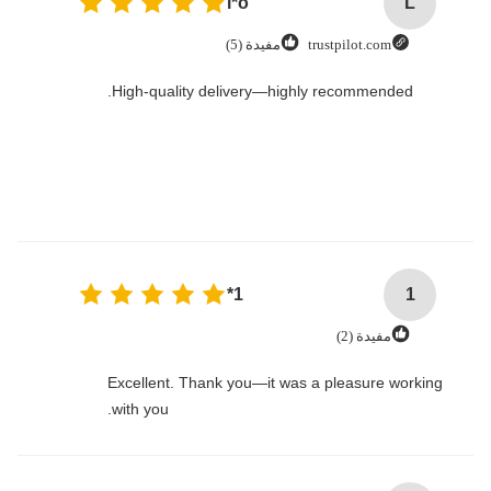
l*o
L
trustpilot.com
مفيدة (5)
High-quality delivery—highly recommended.
1*
1
مفيدة (2)
Excellent. Thank you—it was a pleasure working
with you.