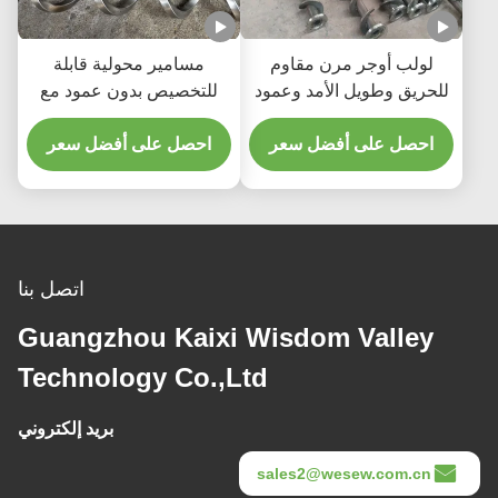
لولب أوجر مرن مقاوم
مسامير محولية قابلة
للحريق وطويل الأمد وعمود
للتخصيص بدون عمود مع
ناقل لولبي لمصانع التصنيع
الدقة العالية والفولاذ
احصل على أفضل سعر
المقاوم للصدأ
احصل على أفضل سعر
اتصل بنا
Guangzhou Kaixi Wisdom Valley
Technology Co.,Ltd
بريد إلكتروني
sales2@wesew.com.cn