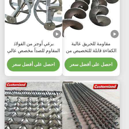
مقاومة للحريق عالية
برغي أوجر من الفولاذ
الكفاءة قابلة للتخصيص من
المقاوم للصدأ مخصص عالي
الفولاذ المقاوم للصدأ محرك
الدقة ومحرض بشريط
احصل على أفضل سعر
المسامير الحلزوني للأنظمة
احصل على أفضل سعر
حلزوني للمكره اللزوجة
الناقلة الصناعية