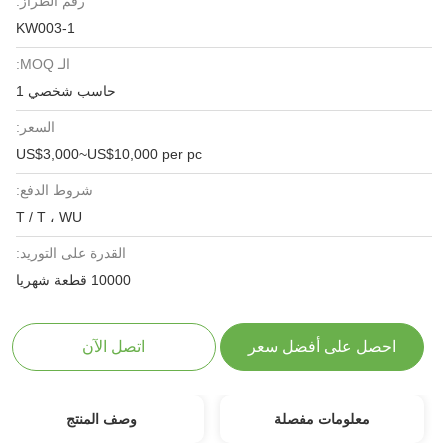
رقم الطراز:
KW003-1
الـ MOQ:
حاسب شخصي 1
السعر:
US$3,000~US$10,000 per pc
شروط الدفع:
T / T ، WU
القدرة على التوريد:
10000 قطعة شهريا
احصل على أفضل سعر
اتصل الآن
معلومات مفصلة
وصف المنتج