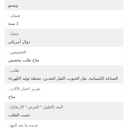
ويسيو
ضمان::
1 سنة
عملة::
دولار أمريكي
التخصيص::
متاح طلب مخصص
طلب::
الصناعة الكيميائية، نقل الحبوب، النقل التعدين، محطة توليد الكهرباء
تقرير اختبار الآلات::
متاح
البعد (الطول * العرض * الارتفاع)::
حسب الطلب
خدمة ما بعد البيع::