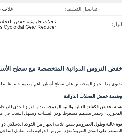
تفاصيل التغليف:
غلاف 
ناقلات حلزونية خفض العجلات
إبراز:
s Cycloidal Gear Reducer
خفض التروس الدوائية المتخصصة مع سطح الأسنان
يحتوي هذا الجهاز المتخصص على سطح أسنان ناعم مصمم خصيصًا لتطبيقات نا
وظيفة خفض العجلات الدوائية
نسبة تخفيض الكفاءة العالية والبنية المدمجة:
المحوري ، ويتميز بتصميم مضغوط يوفر المساحة ويسهل التثبيت في مخ
قوة عالية وطول العمر
ويتم تصنيع غلاف الجهاز من الفولاذ اللاسلكي ذو ا
المستقر على المدى الطويللا تعزز التروس الدوائية ذات معامل التداخ