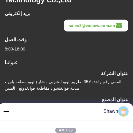
بريد إلكتروني
sales2@wesew.com.cn
وقت العمل
8:00-18:00
عنواننا
عنوان الشركة
المبنى رقم واحد، لا35، طريق لوبو الجنوبي ، شارع لوبو منطقة بانيو ،
مدينة قوانغتشو ، مقاطعة قوانغدونغ ، الصين
عنوان المصنع
قرية ليانجياو ما جياو، مدينة ليكونغ، منطقة شوند، مدينة فوشان، مقاطعة
Shawn
غوانغدونغ
هاتف
7:03 AM