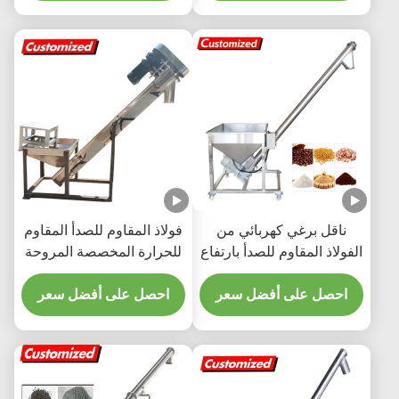
ناقل برغي كهربائي من
فولاذ المقاوم للصدأ المقاوم
الفولاذ المقاوم للصدأ بارتفاع
للحرارة المخصصة المروحة
5.6 قدم ومحرك 220 فولت
القائمة على التشغيل
1100 واط لميلان 0-45
احصل على أفضل سعر
لمعالجة السكر
احصل على أفضل سعر
درجة