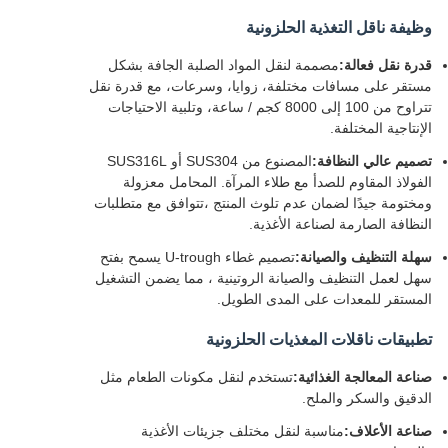
وظيفة ناقل التغذية الحلزونية
قدرة نقل فعالة:
مصممة لنقل المواد الصلبة الجافة بشكل
مستقر على مسافات مختلفة، زوايا، وسرعات، مع قدرة نقل
تتراوح من 100 إلى 8000 كجم / ساعة، وتلبية الاحتياجات
الإنتاجية المختلفة.
تصميم عالي النظافة:
المصنوع من SUS304 أو SUS316L
الفولاذ المقاوم للصدأ مع طلاء المرآة. المحامل معزولة
ومختومة جيدًا لضمان عدم تلوث المنتج ،تتوافق مع متطلبات
النظافة الصارمة لصناعة الأغذية.
سهلة التنظيف والصيانة:
تصميم غطاء U-trough يسمح بفتح
سهل لعمل التنظيف والصيانة الروتينية ، مما يضمن التشغيل
المستقر للمعدات على المدى الطويل.
تطبيقات ناقلات المغذيات الحلزونية
صناعة المعالجة الغذائية:
تستخدم لنقل مكونات الطعام مثل
الدقيق والسكر والملح.
صناعة الأعلاف:
مناسبة لنقل مختلف جزيئات الأغذية