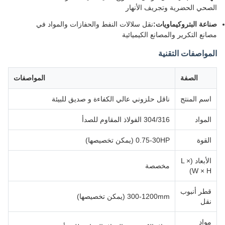
الصحي الحضرية وتجريف الأنهار
صناعة البتروكيماويات:
نقل سلالات النفط والحفازات والمواد في
مصانع التكرير والمصانع الكيميائية
المواصفات التقنية
الصفة
المواصفات
اسم المنتج
ناقل حلزوني عالي الكفاءة و صديق للبيئة
المواد
304/316 الفولاذ المقاوم للصدأ
القوة
0.75-30HP (يمكن تخصيصها)
الأبعاد (L ×
مخصصة
W × H)
قطر أنبوب
300-1200mm (يمكن تخصيصها)
نقل
مواد