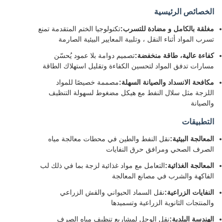
الخصائص الرئيسية
مغلقة بالكامل و مضادة للتسرب:
تكنولوجيا الختم المتقدمة تمنع
تسرب المواد أثناء النقل ، وتلبية المعايير البيئية الصارمة
كفاءة عالية، طاقة منخفضة:
تصميم دوامة بلا عمود يُحسّن
مسارات تدفق المواد لتحسين الكفاءة وتقليل استهلاك الطاقة
مكافحة الانسداد والصيانة السهلة:
مصممة خصيصًا للمواد
اللزجة مثل سلال النفط مع هيكل مضغوط لسهولة التنظيف
والصيانة
التطبيقات
المعالجة البيئية:
نقل النفط والطين في محطات معالجة مياه
الصرف الصحي ومرافق حرق النفايات
المعالجة الغذائية:
التعامل مع مواد غذائية لزجة بما في ذلك لب
الفاكهة والشرب في مصانع المعالجة
النفايات الزراعية:
نقل السماد الحيواني والقش الزراعي
والمنتجات الثانوية الزراعية وتسميدها
الهندسة البلدية:
نقل الوحل لمشاريع تنظيف مياه الصرف