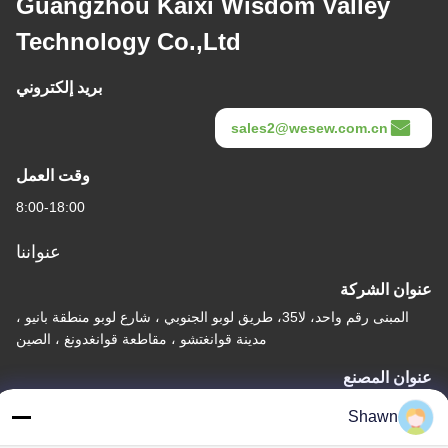
Guangzhou Kaixi Wisdom Valley
Technology Co.,Ltd
بريد إلكتروني
sales2@wesew.com.cn
وقت العمل
8:00-18:00
عنواننا
عنوان الشركة
المبنى رقم واحد، لا35، طريق لوبو الجنوبي ، شارع لوبو منطقة بانيو ،
مدينة قوانغتشو ، مقاطعة قوانغدونغ ، الصين
عنوان المصنع
قرية ليانجياو ما جياو، مدينة ليكونغ، منطقة شوند، مدينة فوشان، مقاطعة
Shawn
غوانغدونغ