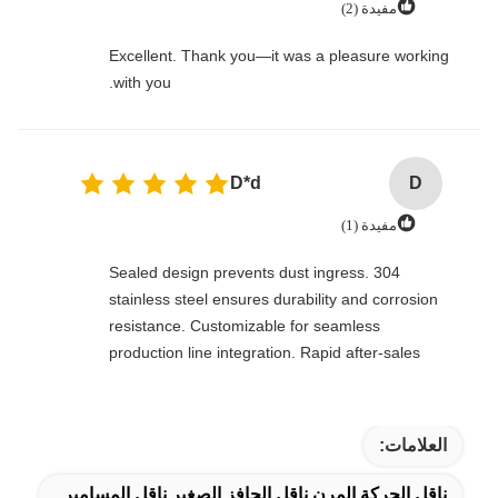
مفيدة (2)
Excellent. Thank you—it was a pleasure working
with you.
D*d
D
مفيدة (1)
Sealed design prevents dust ingress. 304
stainless steel ensures durability and corrosion
resistance. Customizable for seamless
production line integration. Rapid after-sales
response. Long-term reliability with cost savings.
An excellent value choice.
العلامات:
ناقل الحركة المرن,ناقل الحافز الصغير,ناقل المسامير