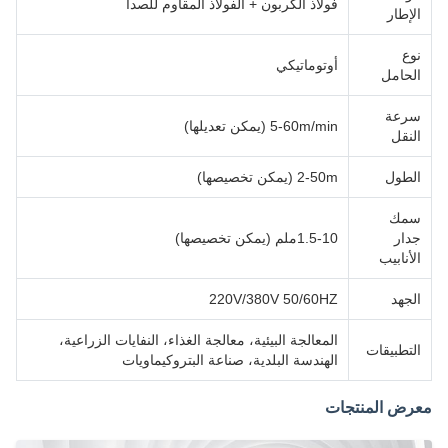
فولاذ الكربون + الفولاذ المقاوم للصدأ
الإطار
نوع
أوتوماتيكي
الحامل
سرعة
5-60m/min (يمكن تعديلها)
النقل
الطول
2-50m (يمكن تخصيصها)
سمك
جدار
1.5-10ملم (يمكن تخصيصها)
الأنابيب
الجهد
220V/380V 50/60HZ
المعالجة البيئية، معالجة الغذاء، النفايات الزراعية،
التطبيقات
الهندسة البلدية، صناعة البتروكيماويات
معرض المنتجات