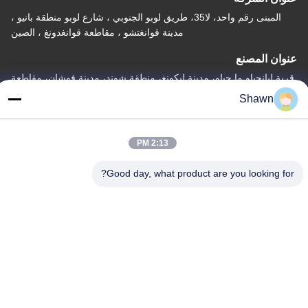
المبنى رقم واحد، لا35، طريق لوبو الجنوبي ، شارع لوبو منطقة بانيو ،
مدينة قوانغتشو ، مقاطعة قوانغدونغ ، الصين
عنوان المصنع
قرية ليانجياو ما جياو، مدينة ليكونغ، منطقة شوند، مدينة فوشان، مقاطعة
غوانغدونغ
Shawn
هاتف
86-153-6055-4175
2:13 PM
Good day, what product are you looking for?
الصين جودة جيدة ناقل المسامير المورد. حقوق الطبع والنشر © -2026
Guangzhou Kaixi Wisdom Valley Technology Co.,Ltd جميع الحقوق
محفوظة
سياسة الخصوصية
|
خريطة الموقع