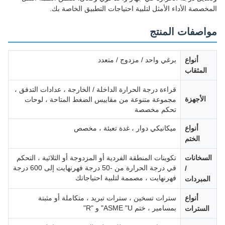
المخصصة الأداء الأمثل لتلبية احتياجات التطبيق الخاصة بك.
مواصفات المنتج
أنواع
برغي واحد / مزدوج / متعدد
المثقاب
قراءة درجة الحرارة الداخلة / الخارجة ، عدادات التدفق ،
الأجهزة
مجموعة متنوعة من مقاييس الضغط المتاحة ، لوحات
تحكم مخصصة
أنواع
ميكانيكي دوار ، غدة تعبئة ، مخصص
الختم
السخانات
تكوينات المنطقة الفردية أو المزدوجة أو الثلاثية ، التحكم
في درجة الحرارة من -50 درجة فهرنهايت إلى 600 درجة
/
فهرنهايت ، مصممة لتلبية احتياجاتك
المبردات
أنواع
سترات تسخين ، سترات تبريد ، متكاملة أو مثبتة
بمسامير ، ختم ASME "U" و "R"
السترات