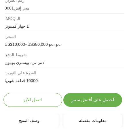
رقم الطراز:
سي إتش0001
الـ MOQ:
1 جهاز كمبيوتر
السعر:
US$10,000~US$50,000 per pc
شروط الدفع:
/ تي تي، ويسترن يونيون
القدرة على التوريد:
10000 قطعة شهريا
احصل على أفضل سعر
اتصل الآن
معلومات مفصلة
وصف المنتج