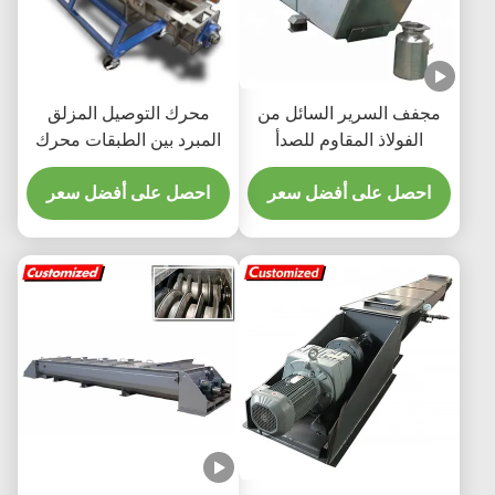
مجفف السرير السائل من
محرك التوصيل المزلق
الفولاذ المقاوم للصدأ
المبرد بين الطبقات محرك
المخصص 300 كيلوغرام /
نقل الطاقة لتوفير الغذاء
احصل على أفضل سعر
ساعة لإنتاجية عالية في
محرك نقل
احصل على أفضل سعر
معالجة الأغذية والكيماويات