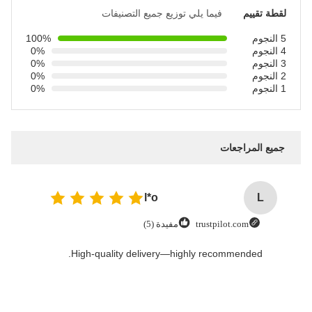
لقطة تقييم
فيما يلي توزيع جميع التصنيفات
5 النجوم
100%
4 النجوم
0%
3 النجوم
0%
2 النجوم
0%
1 النجوم
0%
جميع المراجعات
l*o
L
trustpilot.com
مفيدة (5)
High-quality delivery—highly recommended.