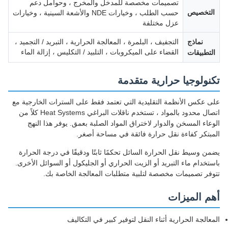
تصميمات مخصصة للمدخل والمخرج ، وحوامل دعم
التخصيص
حسب الطلب ، وخيارات NDE والأشعة السينية ، وخيارات
عزل مختلفة
نماذج
التجفيف ، البلمرة ، المعالجة الحرارية ، التبريد / التجميد ،
القضاء على الميكروبات ، التلبيد / التكليس ، إزالة الماء
التطبيقات
تكنولوجيا حرارية متقدمة
على عكس الأنظمة التقليدية التي تعتمد فقط على السترات الخارجية مع
اتصال محدود بالمواد ، تستخدم ناقلات البراغي Heat Systems كلاً من
الوعاء المسخن والدوار لاختراق المواد الصلبة بعمق. يوفر هذا النهج
المبتكر كفاءة نقل حرارة فائقة في مساحة أصغر.
يضمن وسيط نقل الحرارة السائل تحكمًا ثابتًا ودقيقًا في درجة الحرارة
باستخدام ماء التبريد أو الزيت الحراري أو الجليكول أو السوائل الأخرى.
تتوفر تصميمات مخصصة لتلبية متطلبات المعالجة الخاصة بك.
أهم الميزات
المعالجة الحرارية أثناء النقل لتوفير كبير في التكاليف