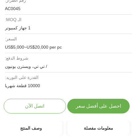
رقم الطراز:
AC0045
الـ MOQ:
1 جهاز كمبيوتر
السعر:
US$5,000~US$20,000 per pc
شروط الدفع:
/ تي تي، ويسترن يونيون
القدرة على التوريد:
10000 قطعة شهريا
احصل على أفضل سعر
اتصل الآن
معلومات مفصلة
وصف المنتج