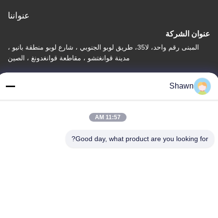
عنواننا
عنوان الشركة
المبنى رقم واحد، لا35، طريق لوبو الجنوبي ، شارع لوبو منطقة بانيو ،
مدينة قوانغتشو ، مقاطعة قوانغدونغ ، الصين
عنوان المصنع
Shawn
قرية ليانجياو ما جياو، مدينة ليكونغ، منطقة شوند، مدينة فوشان، مقاطعة
غوانغدونغ
11:57 AM
هاتف
86-153-6055-4175
Good day, what product are you looking for?
الصين جودة جيدة ناقل المسامير المورد. حقوق الطبع والنشر © -2026
Guangzhou Kaixi Wisdom Valley Technology Co.,Ltd جميع الحقوق
محفوظة