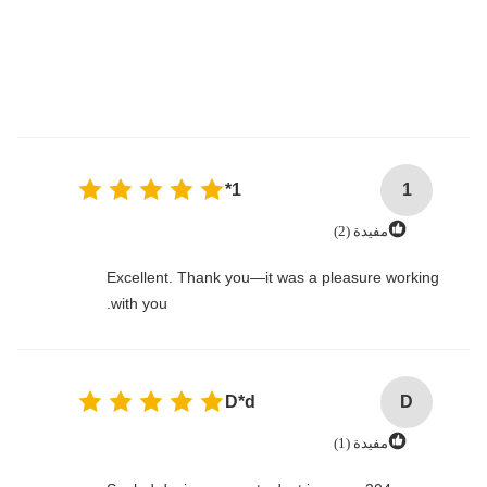
1*
1
مفيدة (2)
Excellent. Thank you—it was a pleasure working
with you.
D*d
D
مفيدة (1)