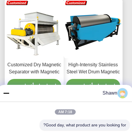
mining, waste-to-energy
plants
Customized Dry Magnetic
High-Intensity Stainless
Separator with Magnetic
Steel Wet Drum Magnetic
Field Strength ≥3000GS
Separator for Ferrous Iron
Recycling
احصل على أفضل سعر
for Efficient Ore
احصل على أفضل سعر
Shawn
Processing and
Recycling
7:18 AM
Good day, what product are you looking for?