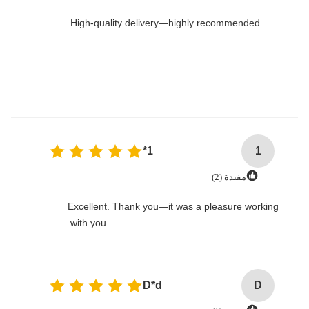
High-quality delivery—highly recommended.
1*
1
مفيدة (2)
Excellent. Thank you—it was a pleasure working
with you.
D*d
D